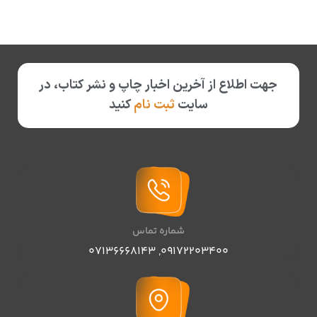
جهت اطلاع از آخرین اخبار چاپ و نشر کتاب، در
سایت
ثبت نام
کنید
شماره تماس
07136668143
,
09172203400