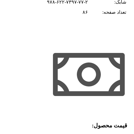
شابک:
۹۷۸-۶۲۲-۷۳۹۷-۷۷-۲
تعداد صفحه:
۸۶
قیمت محصول:​