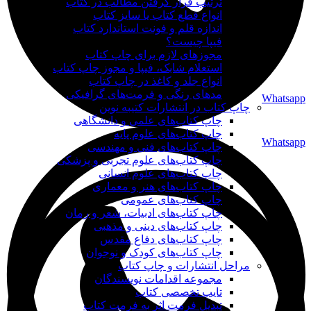
ترتیب قرار گرفتن مطالب در کتاب
انواع قطع کتاب یا سایز کتاب
اندازه قلم و فونت استاندارد کتاب
فیپا چیست؟
مجوزهای لازم برای چاپ کتاب
استعلام شابک، فیپا و مجوز چاپ کتاب
انواع جلد و کاغذ در چاپ کتاب
مدهای رنگی و فرمت‌های گرافیکی
Whatsapp
چاپ کتاب در انتشارات کتیبه نوین
چاپ کتاب‌های علمی و دانشگاهی
چاپ کتاب‌های علوم پایه
Whatsapp
چاپ کتاب‌های فنی و مهندسی
چاپ کتاب‌های علوم تجربی و پزشکی
چاپ کتاب‌های علوم انسانی
چاپ کتاب‌های هنر و معماری
چاپ کتاب‌های عمومی
چاپ کتاب‌های ادبیات، شعر و رمان
چاپ کتاب‌های دینی و مذهبی
چاپ کتاب‌های دفاع مقدس
چاپ کتاب‌های کودک و نوجوان
مراحل انتشارات و چاپ کتاب
مجموعه اقدامات نویسندگان
تایپ تخصصی کتاب
تبدیل فرمت اثر به فرمت کتاب