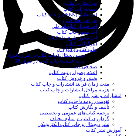
ویراستاری کتاب
صفحه‌آرایی کتاب
اخذ شابک (ISBN) از خانه کتاب
طراحی جلد کتاب
اخذ فیپا از کتابخانه ملی
اخذ مجوز چاپ کتاب
اخذ مجوز طرح جلد کتاب
لیتوگرافی کتاب
چاپ کتاب و انواع آن
چاپ دیجیتال (چاپ کتاب در تیراژ پایین)
چاپ افست (چاپ کتاب در تیراژ بالا)
صحافی کتاب
اعلام وصول و ثبت کتاب
پخش و فروش کتاب
مدت زمان فرآیند انتشارات و چاپ کتاب
هزینه مراحل انتشارات و چاپ کتاب
انتشارات و نشر کتاب
تقویت رزومه با چاپ کتاب
تألیف و نگارش کتاب
ترجمه کتاب‌های عمومی و تخصصی
گردآوری کتاب از منابع مختلف
نشر دیجیتال و چاپ کتاب الکترونیکی
آموزش نشر کتاب
کتاب‌ها