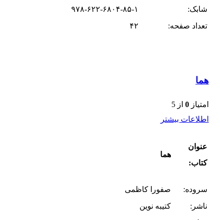
شابک:
۹۷۸-۶۲۲-۶۸۰۴-۸۵-۱
تعداد صفحه:
۴۲
هما
امتیاز
0
از 5
اطلاعات بیشتر
عنوان
هما
کتاب:
سروده:
صفورا کاظمی
ناشر:
کتیبه نوین