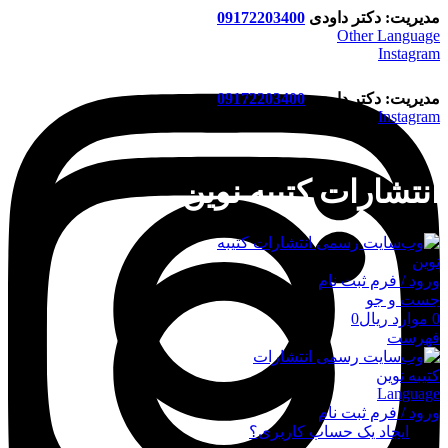
مدیریت: دکتر داودی
09172203400
Other Language
Instagram
مدیریت: دکتر داودی
09172203400
Instagram
انتشارات کتیبه نوین
ورود / فرم ثبت نام
جست و جو
0
موارد
ریال
0
فهرست
Language
ورود / فرم ثبت نام
ورود
ایجاد یک حساب کاربری؟