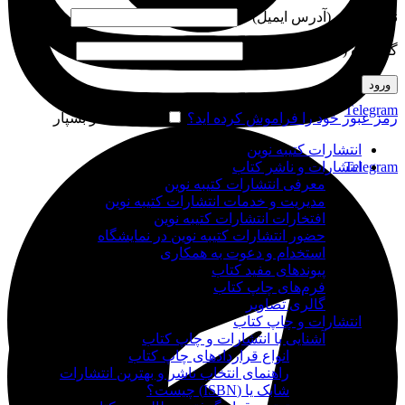
نام کاربری (آدرس ایمیل)
*
گذرواژه (شماره موبایل)
*
ورود
Telegram
رمز عبور خود را فراموش کرده اید؟
مرا به خاطر بسپار
انتشارات کتیبه نوین
Telegram
انتشارات و ناشر کتاب
معرفی انتشارات کتیبه نوین
مدیریت و خدمات انتشارات کتیبه نوین
افتخارات انتشارات کتیبه نوین
حضور انتشارات کتیبه نوین در نمایشگاه‌
استخدام و دعوت به همکاری
پیوندهای مفید کتاب
فرم‌های چاپ کتاب
گالری تصاویر
انتشارات و چاپ کتاب
آشنایی با انتشارات و چاپ کتاب
انواع قراردادهای چاپ کتاب
راهنمای انتخاب ناشر و بهترین انتشارات
شابک یا (ISBN) چیست؟