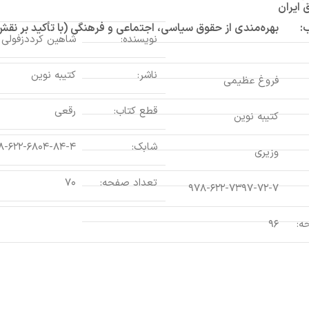
 ایران
:
بهره‌مندی از حقوق سیاسی، اجتماعی و فرهنگی (با تأکید بر ن
نویسنده:
شاهین کرددزفولی
ناشر:
کتیبه نوین
فروغ عظیمی
قطع کتاب:
رقعی
کتیبه نوین
شابک:
۸-۶۲۲-۶۸۰۴-۸۴-۴
وزیری
تعداد صفحه:
۷۰
۹۷۸-۶۲۲-۷۳۹۷-۷۲-۷
ه:
۹۶