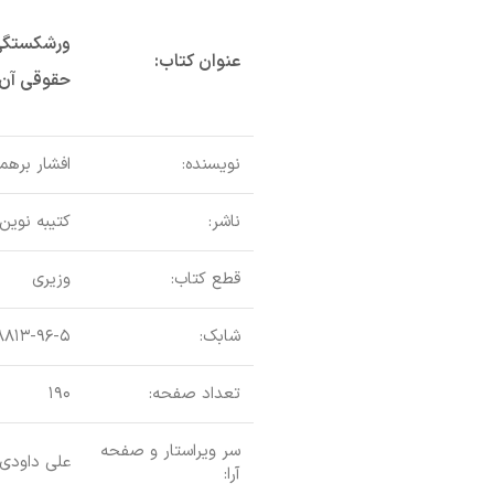
ورشکستگی ب
عنوان کتاب:
حقوقی آن
نویسنده:
افشار برهم
ناشر:
کتیبه نوین
قطع کتاب:
وزیری
شابک:
۸۸۱۳-۹۶-۵
تعداد صفحه:
۱۹۰
سر ویراستار و صفحه
علی داودی
آرا: