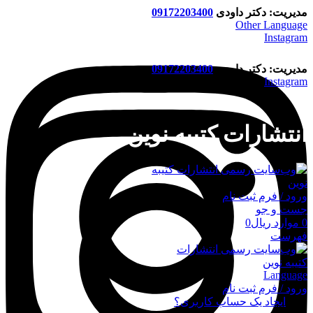
مدیریت: دکتر داودی
09172203400
Other Language
Instagram
مدیریت: دکتر داودی
09172203400
Instagram
انتشارات کتیبه نوین
ورود / فرم ثبت نام
جست و جو
0
موارد
ریال
0
فهرست
Language
ورود / فرم ثبت نام
ورود
ایجاد یک حساب کاربری؟