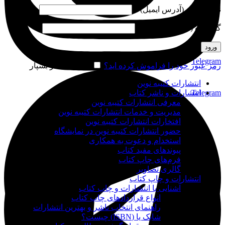
نام کاربری (آدرس ایمیل)
*
گذرواژه (شماره موبایل)
*
ورود
Telegram
رمز عبور خود را فراموش کرده اید؟
مرا به خاطر بسپار
انتشارات کتیبه نوین
Telegram
انتشارات و ناشر کتاب
معرفی انتشارات کتیبه نوین
مدیریت و خدمات انتشارات کتیبه نوین
افتخارات انتشارات کتیبه نوین
حضور انتشارات کتیبه نوین در نمایشگاه‌
استخدام و دعوت به همکاری
پیوندهای مفید کتاب
فرم‌های چاپ کتاب
گالری تصاویر
انتشارات و چاپ کتاب
آشنایی با انتشارات و چاپ کتاب
انواع قراردادهای چاپ کتاب
راهنمای انتخاب ناشر و بهترین انتشارات
شابک یا (ISBN) چیست؟