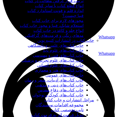
ترتیب قرار گرفتن مطالب در کتاب
انواع قطع کتاب یا سایز کتاب
اندازه قلم و فونت استاندارد کتاب
فیپا چیست؟
مجوزهای لازم برای چاپ کتاب
استعلام شابک، فیپا و مجوز چاپ کتاب
انواع جلد و کاغذ در چاپ کتاب
مدهای رنگی و فرمت‌های گرافیکی
Whatsapp
چاپ کتاب در انتشارات کتیبه نوین
چاپ کتاب‌های علمی و دانشگاهی
چاپ کتاب‌های علوم پایه
Whatsapp
چاپ کتاب‌های فنی و مهندسی
چاپ کتاب‌های علوم تجربی و پزشکی
چاپ کتاب‌های علوم انسانی
چاپ کتاب‌های هنر و معماری
چاپ کتاب‌های عمومی
چاپ کتاب‌های ادبیات، شعر و رمان
چاپ کتاب‌های دینی و مذهبی
چاپ کتاب‌های دفاع مقدس
چاپ کتاب‌های کودک و نوجوان
مراحل انتشارات و چاپ کتاب
مجموعه اقدامات نویسندگان
تایپ تخصصی کتاب
تبدیل فرمت اثر به فرمت کتاب