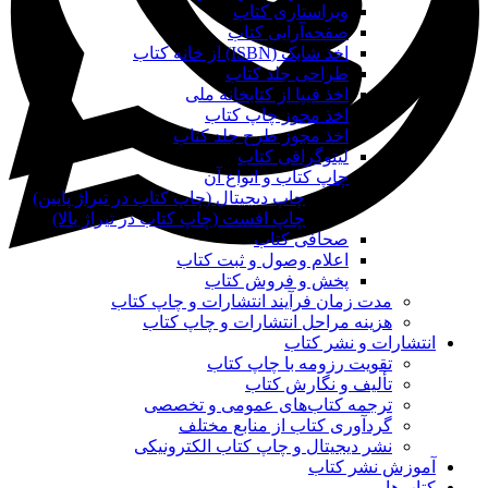
ویراستاری کتاب
صفحه‌آرایی کتاب
اخذ شابک (ISBN) از خانه کتاب
طراحی جلد کتاب
اخذ فیپا از کتابخانه ملی
اخذ مجوز چاپ کتاب
اخذ مجوز طرح جلد کتاب
لیتوگرافی کتاب
چاپ کتاب و انواع آن
چاپ دیجیتال (چاپ کتاب در تیراژ پایین)
چاپ افست (چاپ کتاب در تیراژ بالا)
صحافی کتاب
اعلام وصول و ثبت کتاب
پخش و فروش کتاب
مدت زمان فرآیند انتشارات و چاپ کتاب
هزینه مراحل انتشارات و چاپ کتاب
انتشارات و نشر کتاب
تقویت رزومه با چاپ کتاب
تألیف و نگارش کتاب
ترجمه کتاب‌های عمومی و تخصصی
گردآوری کتاب از منابع مختلف
نشر دیجیتال و چاپ کتاب الکترونیکی
آموزش نشر کتاب
کتاب‌ها