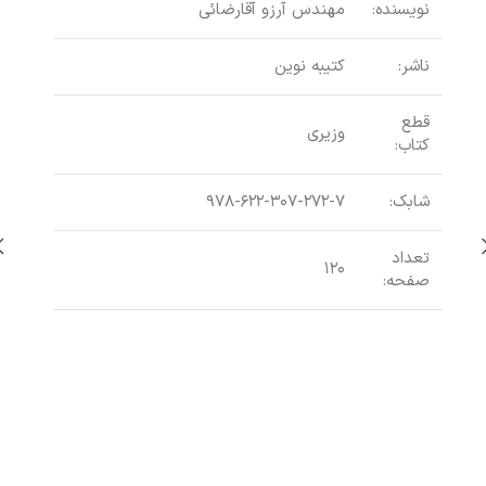
نویسنده:
مهندس آرزو آقارضائی
ناشر:
کتیبه نوین
قطع
وزیری
کتاب:
عنو
شابک:
۹۷۸-۶۲۲-۳۰۷-۲۷۲-۷
نوی
تعداد
۱۲۰
صفحه:
ناشر
قطع
شاب
تعد