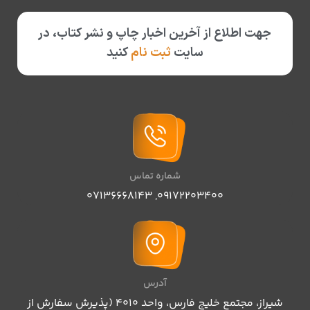
جهت اطلاع از آخرین اخبار چاپ و نشر کتاب، در
سایت
ثبت نام
کنید
شماره تماس
07136668143
,
09172203400
آدرس
شیراز، مجتمع خلیج فارس، واحد ۴۰۱۰ (پذیرش سفارش از