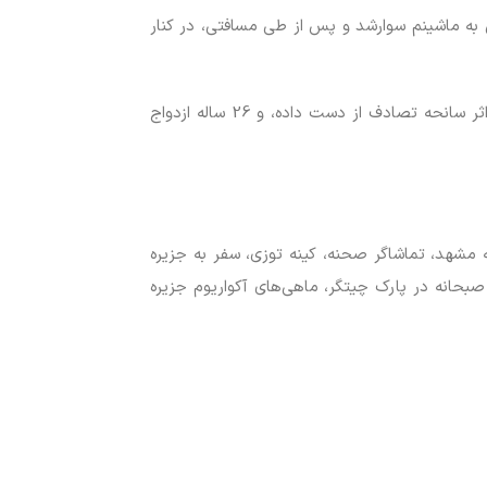
ی به ماشینم سوارشد و پس از طی مسافتی، در کنار
از آنجائیکه دوست و فامیل من، آقای شهاب، در هنگام دادن شماره تلفن گفته بود: این خانم، در یک سالگی ازدواج، شوهرش را در اثر سانحه تصادف از دست داده، و 26 ساله ازدواج
ه مشهد، تماشاگر صحنه، کینه توزی، سفر به جزیره
صبحانه در پارک چیتگر، ماهی‌های آکواریوم جزیره