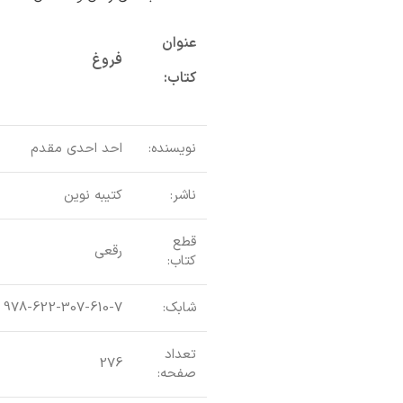
عنوان
فروغ
کتاب:
نویسنده:
احد احدی مقدم
ناشر:
کتیبه نوین
قطع
رقعی
کتاب:
شابک:
978-622-307-610-7
تعداد
276
صفحه: