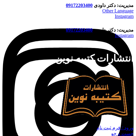
مدیریت: دکتر داودی
09172203400
Other Language
Instagram
مدیریت: دکتر داودی
09172203400
Instagram
انتشارات کتیبه نوین
ورود / فرم ثبت نام
جست و جو