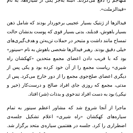
متهاجم را دفع می‌کردند. البته به‌جز یکی از سیاره‌ها، به نام
«فیدالزملت».
فیدالزها از ژنتیک بسیار عجیبی برخوردار بودند که شامل ذهن
بسیار باهوش، قدبلند، بدنی بسیار قوی که پوست بدنشان حالت
تمساح مانند داشت و متبحر در حملات تن‌به‌تن و هدف‌گیری‌های
خیلی دقیق بودند. رهبر فیدالزها شخصی باهوش به نام «سینور»
بود که با فریب دادن اعضای مجمع متحدین «کهکشان راه
شیری» ریاست مجمع را از آن خود کرده بود و یکی پس از
دیگری اعضای صلح‌جوی مجمع را از دور خارج می‌کرد. پس از
مدتی، مجمع که روزی جای افراد صالح و درست‌کار (خیر و
نیکی) بود به دست افراد تندخوی و بدذات (شر) افتاد.
ماجرا از آنجا شروع شد که مشاور اعظم سینور به تمام
سیاره‌های کهکشان «راه شیری» اعلام تشکیل جلسه‌ی
اضطراری را کرد. جلسه در هفتمین سیاره‌ی متحد برگزار شد.