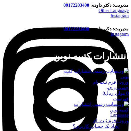
مدیریت: دکتر داودی
09172203400
Other Language
Instagram
مدیریت: دکتر داودی
09172203400
Instagram
انتشارات کتیبه نوین
ورود / فرم ثبت نام
جست و جو
0
موارد
ریال
0
فهرست
Language
ورود / فرم ثبت نام
ورود
ایجاد یک حساب کاربری؟