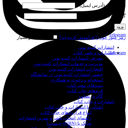
نام کاربری (آدرس ایمیل)
*
گذرواژه (شماره موبایل)
*
ورود
Telegram
رمز عبور خود را فراموش کرده اید؟
مرا به خاطر بسپار
انتشارات کتیبه نوین
Telegram
انتشارات و ناشر کتاب
معرفی انتشارات کتیبه نوین
مدیریت و خدمات انتشارات کتیبه نوین
افتخارات انتشارات کتیبه نوین
حضور انتشارات کتیبه نوین در نمایشگاه‌
استخدام و دعوت به همکاری
پیوندهای مفید کتاب
فرم‌های چاپ کتاب
گالری تصاویر
انتشارات و چاپ کتاب
آشنایی با انتشارات و چاپ کتاب
انواع قراردادهای چاپ کتاب
راهنمای انتخاب ناشر و بهترین انتشارات
شابک یا (ISBN) چیست؟