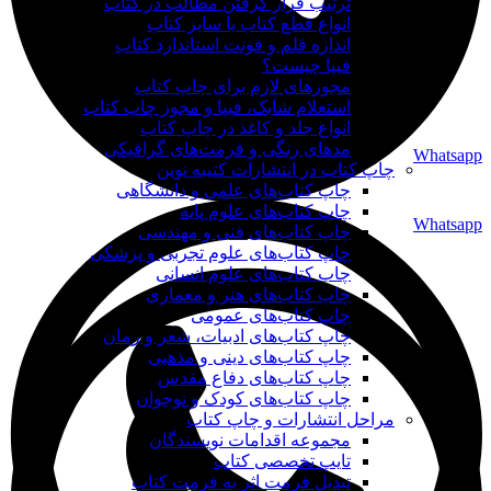
ترتیب قرار گرفتن مطالب در کتاب
انواع قطع کتاب یا سایز کتاب
اندازه قلم و فونت استاندارد کتاب
فیپا چیست؟
مجوزهای لازم برای چاپ کتاب
استعلام شابک، فیپا و مجوز چاپ کتاب
انواع جلد و کاغذ در چاپ کتاب
مدهای رنگی و فرمت‌های گرافیکی
Whatsapp
چاپ کتاب در انتشارات کتیبه نوین
چاپ کتاب‌های علمی و دانشگاهی
چاپ کتاب‌های علوم پایه
Whatsapp
چاپ کتاب‌های فنی و مهندسی
چاپ کتاب‌های علوم تجربی و پزشکی
چاپ کتاب‌های علوم انسانی
چاپ کتاب‌های هنر و معماری
چاپ کتاب‌های عمومی
چاپ کتاب‌های ادبیات، شعر و رمان
چاپ کتاب‌های دینی و مذهبی
چاپ کتاب‌های دفاع مقدس
چاپ کتاب‌های کودک و نوجوان
مراحل انتشارات و چاپ کتاب
مجموعه اقدامات نویسندگان
تایپ تخصصی کتاب
تبدیل فرمت اثر به فرمت کتاب