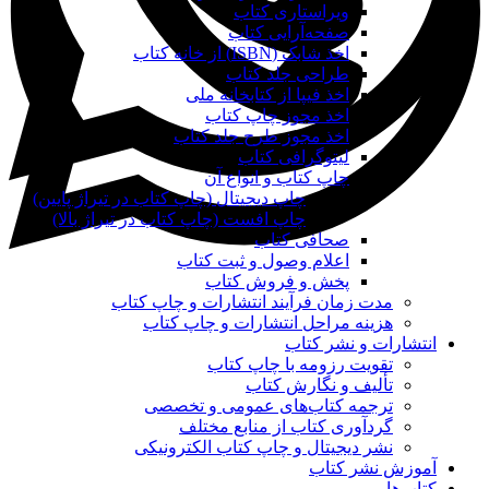
ویراستاری کتاب
صفحه‌آرایی کتاب
اخذ شابک (ISBN) از خانه کتاب
طراحی جلد کتاب
اخذ فیپا از کتابخانه ملی
اخذ مجوز چاپ کتاب
اخذ مجوز طرح جلد کتاب
لیتوگرافی کتاب
چاپ کتاب و انواع آن
چاپ دیجیتال (چاپ کتاب در تیراژ پایین)
چاپ افست (چاپ کتاب در تیراژ بالا)
صحافی کتاب
اعلام وصول و ثبت کتاب
پخش و فروش کتاب
مدت زمان فرآیند انتشارات و چاپ کتاب
هزینه مراحل انتشارات و چاپ کتاب
انتشارات و نشر کتاب
تقویت رزومه با چاپ کتاب
تألیف و نگارش کتاب
ترجمه کتاب‌های عمومی و تخصصی
گردآوری کتاب از منابع مختلف
نشر دیجیتال و چاپ کتاب الکترونیکی
آموزش نشر کتاب
کتاب‌ها