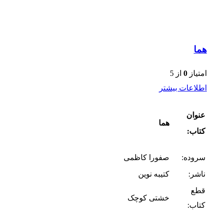
هما
امتیاز
0
از 5
اطلاعات بیشتر
عنوان
هما
کتاب:
سروده:
صفورا کاظمی
ناشر:
کتیبه نوین
قطع
خشتی کوچک
کتاب: