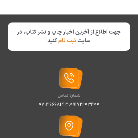
جهت اطلاع از آخرین اخبار چاپ و نشر کتاب، در
سایت
ثبت نام
کنید
شماره تماس
07136668143
,
09172203400