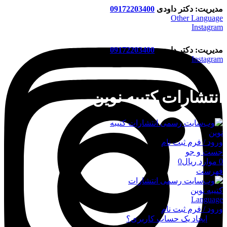
مدیریت: دکتر داودی
09172203400
Other Language
Instagram
مدیریت: دکتر داودی
09172203400
Instagram
انتشارات کتیبه نوین
ورود / فرم ثبت نام
جست و جو
0
موارد
ریال
0
فهرست
Language
ورود / فرم ثبت نام
ورود
ایجاد یک حساب کاربری؟