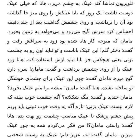
تلویزیون تماشا کند عینک به چشم می‌زد. هانا که خیلی عینک
دوست داشت؛ یک روز که بابا عینکش را روی میز جا گذاشته
بود آن را برداشت و روی چشمش گذاشت بعد از چند دقیقه
احساس کرد سرش گیج می‌رود و می‌خواهد به زمین بخورد.
مامان که متوجه کار هانا شده بود زود به سراغش رفت و
گفت: دختر گلم! این عینک باباست و تو نباید اون رو به چشمت
بزنی یعنی هیچکس جز بابا نباید ازش استفاده کنه. هانا زود
عینک را از روی چشمش برداشت و گفت: مامان! سرم داره
گیج میره. مامان گفت: چون این عینک برای چشمای خوشگل
تو ساخته نشده. هانا گفت: مامان! میشه برا منم عینک بخرید؟
مامان خندید و گفت: مگه شکلاته؟ آگه چشمت خوب ببینه که
لازم نیست عینک بزنی؛ تازه آگه یه وقت خوب نبینی باید بریم
پیش چشم پزشک تا عینک مناسب چشمت رو بهت بده. هانا
گفت: راستی مامان؟! من فکر می‌کردم همه یه جور عینک
میزنن. مامان گفت: نه، عزیز دلم! عینک یه وسیله شخصی