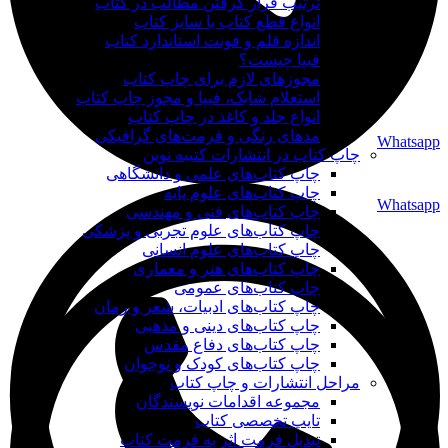
ترتیب قرار گرفتن مطالب در کتاب
انواع قطع کتاب یا سایز کتاب
اندازه قلم و فونت استاندارد کتاب
فیپا چیست؟
مجوزهای لازم برای چاپ کتاب
استعلام شابک، فیپا و مجوز چاپ کتاب
انواع جلد و کاغذ در چاپ کتاب
مدهای رنگی و فرمت‌های گرافیکی
Whatsapp
چاپ کتاب در انتشارات کتیبه نوین
چاپ کتاب‌های علمی و دانشگاهی
چاپ کتاب‌های علوم پایه
Whatsapp
چاپ کتاب‌های فنی و مهندسی
چاپ کتاب‌های علوم تجربی و پزشکی
چاپ کتاب‌های علوم انسانی
چاپ کتاب‌های هنر و معماری
چاپ کتاب‌های عمومی
چاپ کتاب‌های ادبیات، شعر و رمان
چاپ کتاب‌های دینی و مذهبی
چاپ کتاب‌های دفاع مقدس
چاپ کتاب‌های کودک و نوجوان
مراحل انتشارات و چاپ کتاب
مجموعه اقدامات نویسندگان
تایپ تخصصی کتاب
تبدیل فرمت اثر به فرمت کتاب