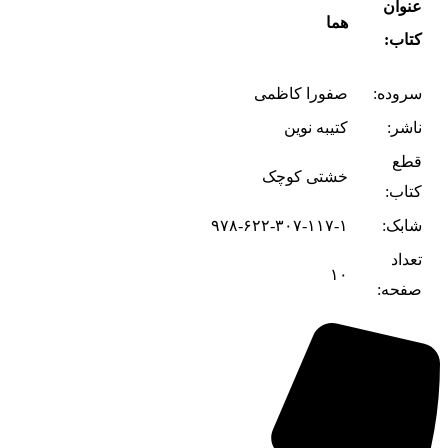
عنوان
هما
کتاب:
سروده:
صفورا کاظمی
ناشر:
کتیبه نوین
قطع
خشتی کوچک
کتاب:
شابک:
۹۷۸-۶۲۲-۳۰۷-۱۱۷-۱
تعداد
۱۰
صفحه: