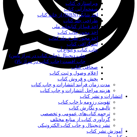
ویراستاری کتاب
صفحه‌آرایی کتاب
اخذ شابک (ISBN) از خانه کتاب
طراحی جلد کتاب
اخذ فیپا از کتابخانه ملی
اخذ مجوز چاپ کتاب
اخذ مجوز طرح جلد کتاب
لیتوگرافی کتاب
چاپ کتاب و انواع آن
چاپ دیجیتال (چاپ کتاب در تیراژ پایین)
چاپ افست (چاپ کتاب در تیراژ بالا)
صحافی کتاب
اعلام وصول و ثبت کتاب
پخش و فروش کتاب
مدت زمان فرآیند انتشارات و چاپ کتاب
هزینه مراحل انتشارات و چاپ کتاب
انتشارات و نشر کتاب
تقویت رزومه با چاپ کتاب
تألیف و نگارش کتاب
ترجمه کتاب‌های عمومی و تخصصی
گردآوری کتاب از منابع مختلف
نشر دیجیتال و چاپ کتاب الکترونیکی
آموزش نشر کتاب
کتاب‌ها