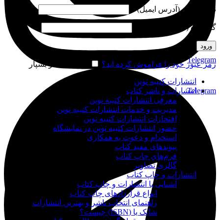
نام کاربری (آدرس ایمیل)
*
گذرواژه (شماره موبایل)
*
ورود
Telegram
رمز عبور خود را فراموش کرده اید؟
مرا به خاطر بسپار
انتشارات کتیبه نوین
Telegram
انتشارات و ناشر کتاب
معرفی انتشارات کتیبه نوین
مدیریت و خدمات انتشارات کتیبه نوین
افتخارات انتشارات کتیبه نوین
حضور انتشارات کتیبه نوین در نمایشگاه‌
استخدام و دعوت به همکاری
پیوندهای مفید کتاب
فرم‌های چاپ کتاب
گالری تصاویر
انتشارات و چاپ کتاب
آشنایی با انتشارات و چاپ کتاب
انواع قراردادهای چاپ کتاب
راهنمای انتخاب ناشر و بهترین انتشارات
شابک یا (ISBN) چیست؟