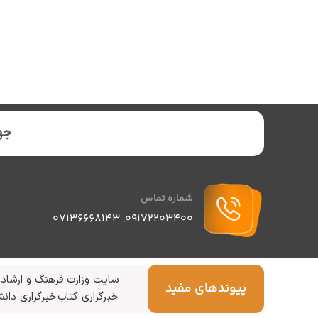
جهت
شماره تماس
07136668143
,
09172203400
سایت وزارت فرهنگ و ارشاد 
پیوندهای مفید
خبرگزاری کتاب
خبرگزاری دانش