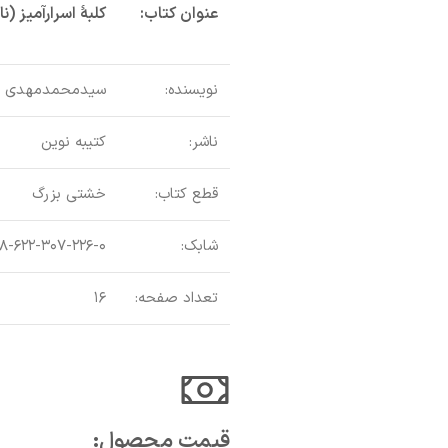
عنوان کتاب:
کلبۀ اسرارآمیز (نا
نویسنده:
سیدمحمدمهدی 
ناشر:
کتیبه نوین
قطع کتاب:
خشتی بزرگ
شابک:
۸-۶۲۲-۳۰۷-۲۲۶-۰
تعداد صفحه:
۱۶
قیمت محصول:​