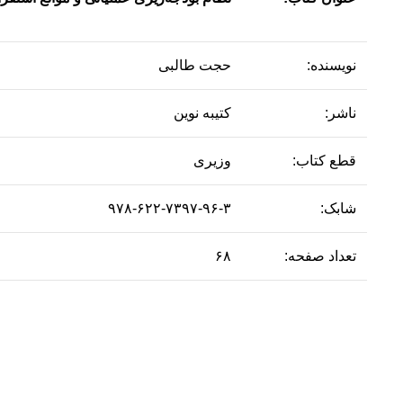
نویسنده:
حجت طالبی
ناشر:
کتیبه نوین
قطع کتاب:
وزیری
شابک:
۹۷۸-۶۲۲-۷۳۹۷-۹۶-۳
تعداد صفحه:
۶۸