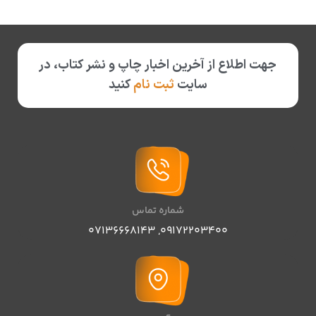
جهت اطلاع از آخرین اخبار چاپ و نشر کتاب، در
سایت
ثبت نام
کنید
شماره تماس
07136668143
,
09172203400