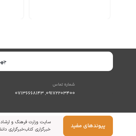
جهت
شماره تماس
07136668143
,
09172203400
سایت وزارت فرهنگ و ارشاد 
پیوندهای مفید
خبرگزاری کتاب
خبرگزاری دانش