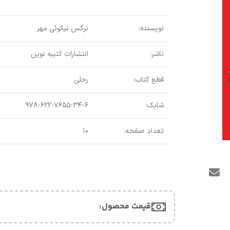
نویسنده:
نرگس نیکوئی مهر
ناشر:
انتشارات کتیبه نوین
قطع کتاب:
رحلی
شابک:
۹۷۸-۶۲۲-۷۶۵۵-۳۴-۶
تعداد صفحه:
۱۰
قیمت محصول:​