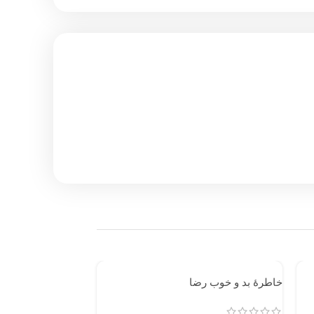
خاطرۀ بد و خوب رضا