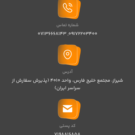
شماره تماس
07136668143
,
09172203400
آدرس
شیراز، مجتمع خلیج فارس، واحد ۴۰۱۰ (پذیرش سفارش از
سراسر ایران)
کد پستی
۷۱۹۸۸۱۶۸۵۸