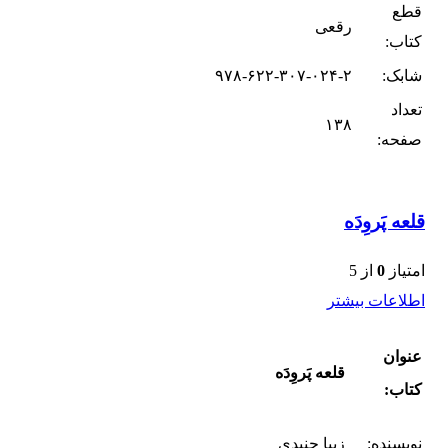
قطع
رقعی
کتاب:
شابک:
۹۷۸-۶۲۲-۳۰۷-۰۲۴-۲
تعداد
۱۳۸
صفحه:
قلعه پَروِدَه
امتیاز
0
از 5
اطلاعات بیشتر
عنوان
قلعه پَروِدَه
کتاب:
نویسنده:
زیبا جنیدی