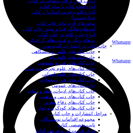
ترتیب قرار گرفتن مطالب در کتاب
انواع قطع کتاب یا سایز کتاب
اندازه قلم و فونت استاندارد کتاب
فیپا چیست؟
مجوزهای لازم برای چاپ کتاب
استعلام شابک، فیپا و مجوز چاپ کتاب
انواع جلد و کاغذ در چاپ کتاب
مدهای رنگی و فرمت‌های گرافیکی
Whatsapp
چاپ کتاب در انتشارات کتیبه نوین
چاپ کتاب‌های علمی و دانشگاهی
چاپ کتاب‌های علوم پایه
Whatsapp
چاپ کتاب‌های فنی و مهندسی
چاپ کتاب‌های علوم تجربی و پزشکی
چاپ کتاب‌های علوم انسانی
چاپ کتاب‌های هنر و معماری
چاپ کتاب‌های عمومی
چاپ کتاب‌های ادبیات، شعر و رمان
چاپ کتاب‌های دینی و مذهبی
چاپ کتاب‌های دفاع مقدس
چاپ کتاب‌های کودک و نوجوان
مراحل انتشارات و چاپ کتاب
مجموعه اقدامات نویسندگان
تایپ تخصصی کتاب
تبدیل فرمت اثر به فرمت کتاب