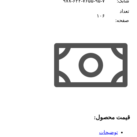
شابک:
۹۷۸-۶۲۲-۷۶۵۵-۹۵-۷
تعداد
۱۰۶
صفحه:
قیمت محصول:​
توضیحات