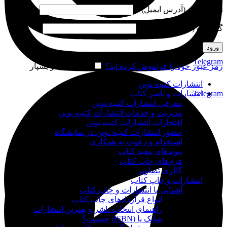
نام کاربری (آدرس ایمیل)
*
گذرواژه (شماره موبایل)
*
ورود
Telegram
رمز عبور خود را فراموش کرده اید؟
مرا به خاطر بسپار
انتشارات کتیبه نوین
Telegram
انتشارات و ناشر کتاب
معرفی انتشارات کتیبه نوین
مدیریت و خدمات انتشارات کتیبه نوین
افتخارات انتشارات کتیبه نوین
حضور انتشارات کتیبه نوین در نمایشگاه‌
استخدام و دعوت به همکاری
پیوندهای مفید کتاب
فرم‌های چاپ کتاب
گالری تصاویر
انتشارات و چاپ کتاب
آشنایی با انتشارات و چاپ کتاب
انواع قراردادهای چاپ کتاب
راهنمای انتخاب ناشر و بهترین انتشارات
شابک یا (ISBN) چیست؟