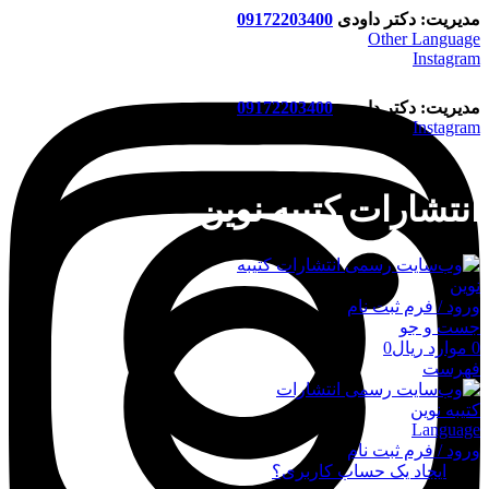
مدیریت: دکتر داودی
09172203400
Other Language
Instagram
مدیریت: دکتر داودی
09172203400
Instagram
انتشارات کتیبه نوین
ورود / فرم ثبت نام
جست و جو
0
موارد
ریال
0
فهرست
Language
ورود / فرم ثبت نام
ورود
ایجاد یک حساب کاربری؟