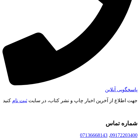
پاسخگویی آنلاین
جهت اطلاع از آخرین اخبار چاپ و نشر کتاب، در سایت
ثبت نام
کنید
شماره تماس
07136668143
,
09172203400