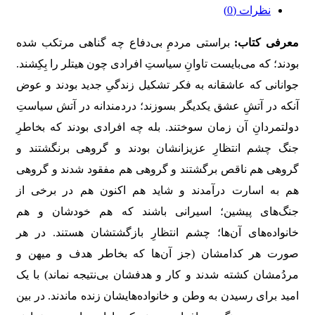
نظرات (0)
معرفی کتاب:
براستی مردمِ بی‌دفاع چه گناهی مرتکب شده
بودند؛ که می‌بایست تاوانِ سیاستِ افرادی چون هیتلر را بِکِشند.
جوانانی که عاشقانه به فکر تشکیل زندگیِ جدید بودند و عوض
آنکه در آتشِ عشق یکدیگر بسوزند؛ دردمندانه در آتش سیاستِ
دولتمردانِ آن زمان سوختند. بله چه افرادی بودند که بخاطرِ
جنگ چشم انتظارِ عزیزانشان بودند و گروهی برنگشتند و
گروهی هم ناقص برگشتند و گروهی هم مفقود شدند و گروهی
هم به اسارت درآمدند و شاید هم اکنون هم در برخی از
جنگ‌های پیشین؛ اسیرانی باشند که هم خودشان و هم
خانواده‌های آن‌ها؛ چشم انتظارِ بازگشتشان هستند. در هر
صورت هر کدامشان (جز آن‌ها که بخاطر هدف و میهن و
مردُمشان کشته شدند و کار و هدفشان بی‌نتیجه نماند) با یک
امید برای رسیدن به وطن و خانواده‌هایشان زنده ماندند. در بین