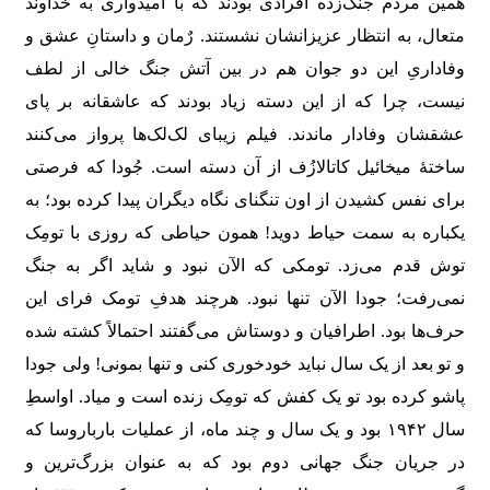
همین مردم جنگ‌زده افرادی بودند که با امیدواری به خداوند
متعال، به انتظار عزیزانشان نشستند. رٌمان و داستانِ عشق و
وفاداریِ این دو جوان هم در بین آتش جنگ خالی از لطف
نیست، چرا که از این دسته زیاد بودند که عاشقانه بر پای
عشقشان وفادار ماندند. فیلم زیبای لک‌لک‌ها پرواز می‌کنند
ساختۀ میخائیل کاتالازُف از آن دسته است. جُودا که فرصتی
برای نفس کشیدن از اون تنگنای نگاه دیگران پیدا کرده بود؛ به
یکباره به سمت حیاط دوید! همون حیاطی که روزی با تومِک
توش قدم می‌زد. تومکی که الآن نبود و شاید اگر به جنگ
نمی‌رفت؛ جودا الآن تنها نبود. هرچند هدفِ تومک فرای این
حرف‌ها بود. اطرافیان و دوستاش می‌گفتند احتمالاً کشته شده
و تو بعد از یک سال نباید خودخوری کنی و تنها بمونی! ولی جودا
پاشو کرده بود تو یک کفش که تومِک زنده است و میاد. اواسطِ
سال ۱۹۴۲ بود و یک سال و چند ماه، از عملیات بارباروسا که
در جریان جنگ جهانی دوم بود که به عنوان بزرگ‌ترین و