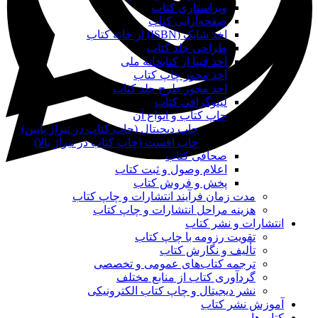
ویراستاری کتاب
صفحه‌آرایی کتاب
اخذ شابک (ISBN) از خانه کتاب
طراحی جلد کتاب
اخذ فیپا از کتابخانه ملی
اخذ مجوز چاپ کتاب
اخذ مجوز طرح جلد کتاب
لیتوگرافی کتاب
چاپ کتاب و انواع آن
چاپ دیجیتال (چاپ کتاب در تیراژ پایین)
چاپ افست (چاپ کتاب در تیراژ بالا)
صحافی کتاب
اعلام وصول و ثبت کتاب
پخش و فروش کتاب
مدت زمان فرآیند انتشارات و چاپ کتاب
هزینه مراحل انتشارات و چاپ کتاب
انتشارات و نشر کتاب
تقویت رزومه با چاپ کتاب
تألیف و نگارش کتاب
ترجمه کتاب‌های عمومی و تخصصی
گردآوری کتاب از منابع مختلف
نشر دیجیتال و چاپ کتاب الکترونیکی
آموزش نشر کتاب
کتاب‌ها