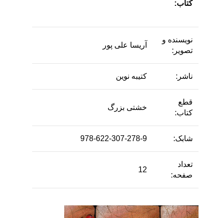
کتاب:
نویسنده و
آریسا علی پور
تصویر:
ناشر:
کتیبه نوین
قطع
خشتی بزرگ
کتاب:
شابک:
978-622-307-278-9
تعداد
12
صفحه: