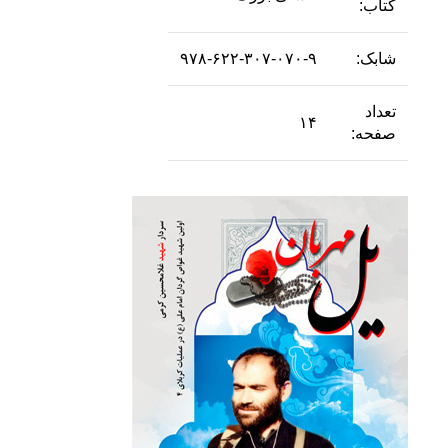
کتاب:
شابک:
۹۷۸-۶۲۲-۳۰۷-۰۷۰-۹
تعداد
۱۴
صفحه: