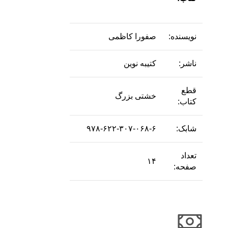
نویسنده:
صفورا کاظمی
ناشر:
کتیبه نوین
قطع
خشتی بزرگ
کتاب:
شابک:
۹۷۸-۶۲۲-۳۰۷-۰۶۸-۶
تعداد
۱۴
صفحه: