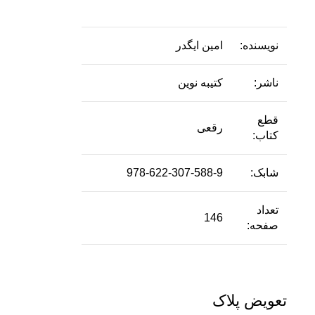
نویسنده:
امین ایگدر
ناشر:
کتیبه نوین
قطع
رقعی
کتاب:
شابک:
978-622-307-588-9
تعداد
146
صفحه:
تعویض پلاک