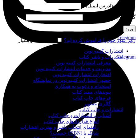
نام کاربری (آدرس ایمیل)
*
گذرواژه (شماره موبایل)
*
ورود
Telegram
رمز عبور خود را فراموش کرده اید؟
مرا به خاطر بسپار
انتشارات کتیبه نوین
Telegram
انتشارات و ناشر کتاب
معرفی انتشارات کتیبه نوین
مدیریت و خدمات انتشارات کتیبه نوین
افتخارات انتشارات کتیبه نوین
حضور انتشارات کتیبه نوین در نمایشگاه‌
استخدام و دعوت به همکاری
پیوندهای مفید کتاب
فرم‌های چاپ کتاب
گالری تصاویر
انتشارات و چاپ کتاب
آشنایی با انتشارات و چاپ کتاب
انواع قراردادهای چاپ کتاب
راهنمای انتخاب ناشر و بهترین انتشارات
شابک یا (ISBN) چیست؟