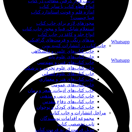
ترتیب قرار گرفتن مطالب در کتاب
انواع قطع کتاب یا سایز کتاب
اندازه قلم و فونت استاندارد کتاب
فیپا چیست؟
مجوزهای لازم برای چاپ کتاب
استعلام شابک، فیپا و مجوز چاپ کتاب
انواع جلد و کاغذ در چاپ کتاب
مدهای رنگی و فرمت‌های گرافیکی
Whatsapp
چاپ کتاب در انتشارات کتیبه نوین
چاپ کتاب‌های علمی و دانشگاهی
چاپ کتاب‌های علوم پایه
Whatsapp
چاپ کتاب‌های فنی و مهندسی
چاپ کتاب‌های علوم تجربی و پزشکی
چاپ کتاب‌های علوم انسانی
چاپ کتاب‌های هنر و معماری
چاپ کتاب‌های عمومی
چاپ کتاب‌های ادبیات، شعر و رمان
چاپ کتاب‌های دینی و مذهبی
چاپ کتاب‌های دفاع مقدس
چاپ کتاب‌های کودک و نوجوان
مراحل انتشارات و چاپ کتاب
مجموعه اقدامات نویسندگان
تایپ تخصصی کتاب
تبدیل فرمت اثر به فرمت کتاب