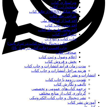
ویراستاری کتاب
صفحه‌آرایی کتاب
اخذ شابک (ISBN) از خانه کتاب
طراحی جلد کتاب
اخذ فیپا از کتابخانه ملی
اخذ مجوز چاپ کتاب
اخذ مجوز طرح جلد کتاب
لیتوگرافی کتاب
چاپ کتاب و انواع آن
چاپ دیجیتال (چاپ کتاب در تیراژ پایین)
چاپ افست (چاپ کتاب در تیراژ بالا)
صحافی کتاب
اعلام وصول و ثبت کتاب
پخش و فروش کتاب
مدت زمان فرآیند انتشارات و چاپ کتاب
هزینه مراحل انتشارات و چاپ کتاب
انتشارات و نشر کتاب
تقویت رزومه با چاپ کتاب
تألیف و نگارش کتاب
ترجمه کتاب‌های عمومی و تخصصی
گردآوری کتاب از منابع مختلف
نشر دیجیتال و چاپ کتاب الکترونیکی
آموزش نشر کتاب
کتاب‌ها