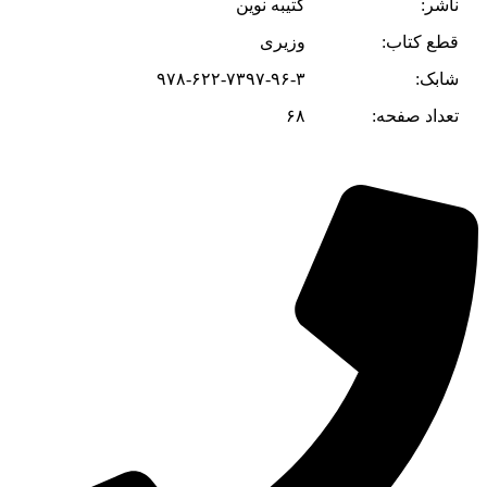
ناشر:
کتیبه نوین
قطع کتاب:
وزیری
شابک:
۹۷۸-۶۲۲-۷۳۹۷-۹۶-۳
تعداد صفحه:
۶۸