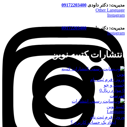
مدیریت: دکتر داودی
09172203400
Other Language
Instagram
مدیریت: دکتر داودی
09172203400
Instagram
انتشارات کتیبه نوین
ورود / فرم ثبت نام
جست و جو
0
موارد
ریال
0
فهرست
Language
ورود / فرم ثبت نام
ورود
ایجاد یک حساب کاربری؟